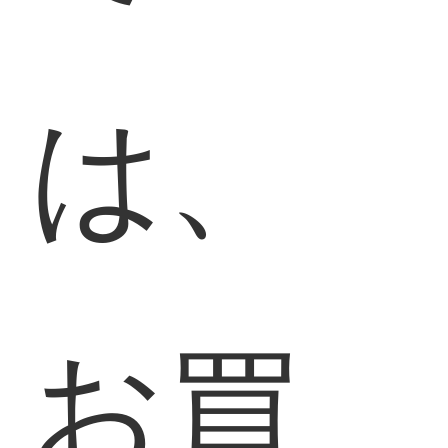
は、
お買