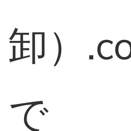
卸）.c
で