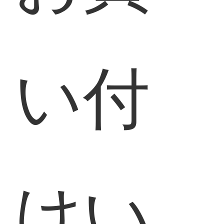
い付
けい