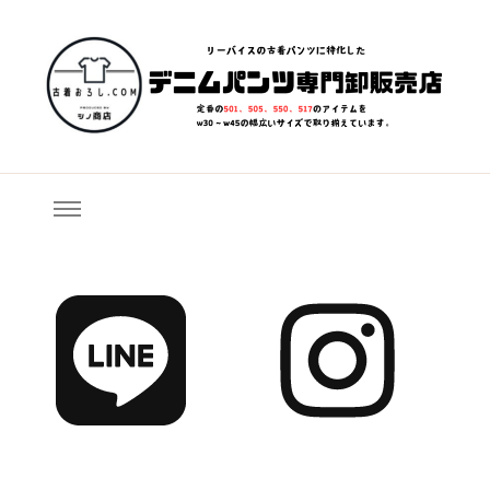
清掃済み、リペア済み、検品済みで状態の良い「リーバイス」
古着おろし.com – 業者(個人可)
「カーハート」などの人気デニムパンツ、ロックTシャツ、ヴィン
向け 古着卸売り販売なら、古着
テージスウェットなどの人気古着を卸売り販売しています。
おろし.com