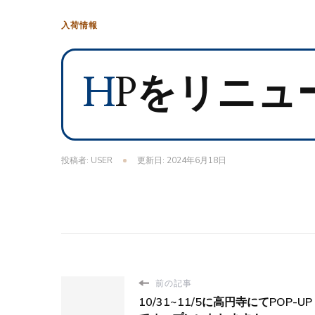
入荷情報
HPをリニ
投稿者:
USER
更新日:
2024年6月18日
前の記事
10/31~11/5に高円寺にてPOP-