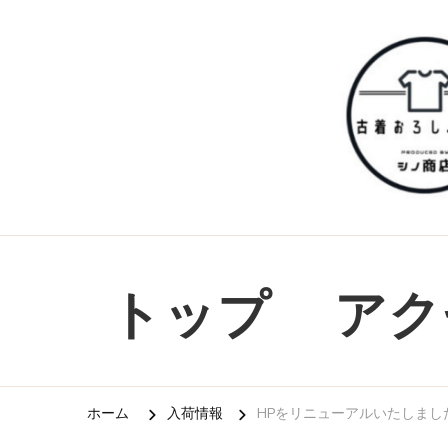
清掃済み、リペア済み、検品済みで状態の良い「リーバ
古着おろし.com – 業者
トップ
アク
ホーム
入荷情報
HPをリニューアルいたしまし