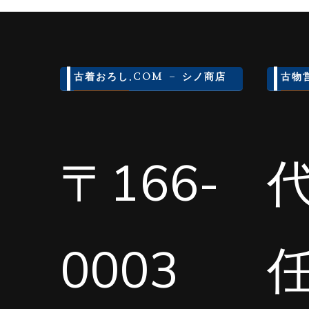
古着おろし.COM – シノ商店
古物
〒166-
0003