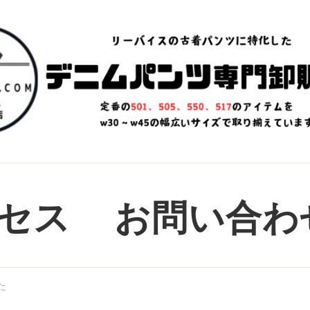
イス」「カーハート」などの人気デニムパンツ、ロックTシャツ、ヴィ
(個人可)向け 古着卸売り販売なら、古
セス
お問い合わ
た