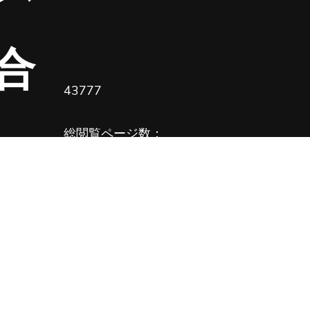
合
43777
総閲覧ページ数：
61322
つ