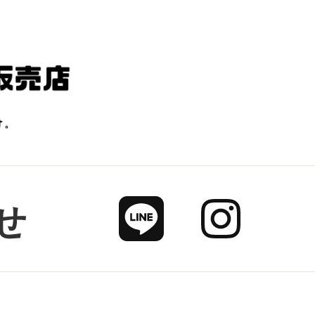
ンテージスウェットなどの人気古着を卸売り販売しています。
着おろし.com
せ