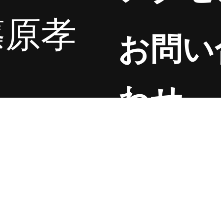
篠原孝
お問い
昌
わせ
公安委
送料に
いて