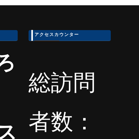
アクセスカウンター
ろ
総訪問
者数：
ス