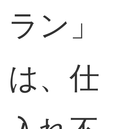
ラン」
は、仕