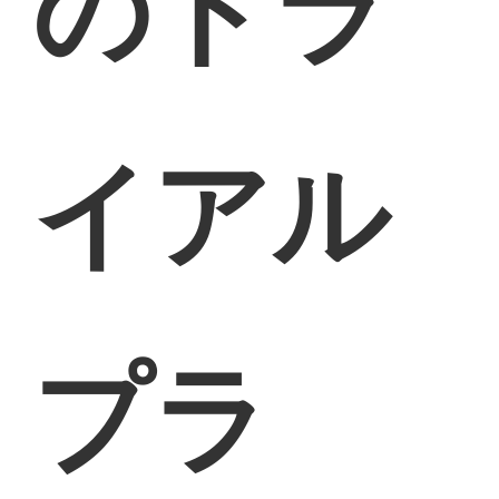
のトラ
イアル
プラ