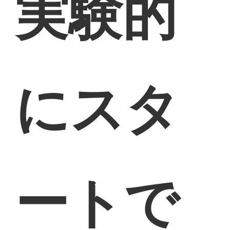
実験的
にスタ
ートで