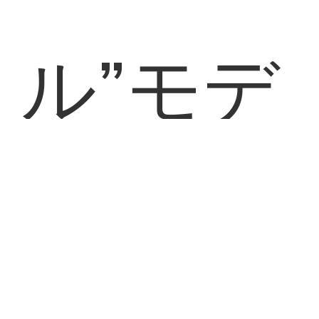
ル”モデ
ルを採