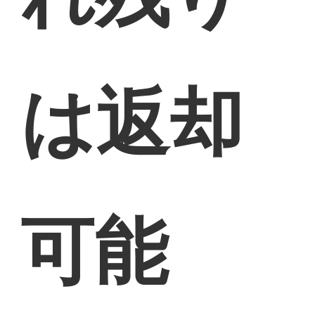
は返却
可能