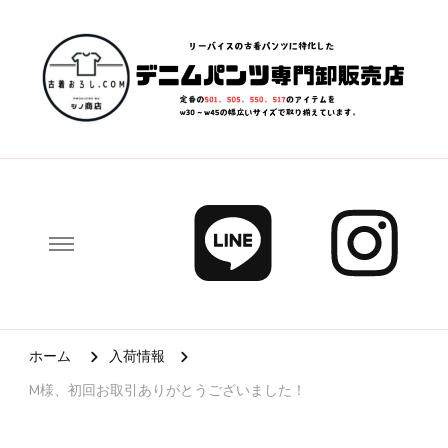
清掃済み、リペア済み、検品済みで状態の良い「リーバイス」
古着おろし.com – 業者(個人可)
「カーハート」などの人気デニムパンツ、ロックTシャツ、ヴィン
向け 古着卸売り販売なら、古着
テージスウェットなどの人気古着を卸売り販売しています。
おろし.com
ホーム
入荷情報
M様、初回お取引ありがとうございました！