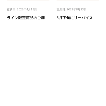
更新日:
2022年4月18日
更新日:
2023年8月23日
ライン限定商品のご購
8月下旬にリーバイス
入、ありがとうござい
517 ブラックを含む商
ました！
品が到着予定です。
古着おろし.COM – シノ商店