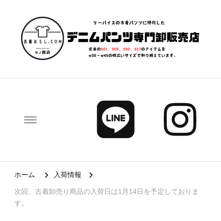
清掃済み、リペア済み、検品済みで状態の良い「リーバイス」
古着おろし.com – 業者(個人可)
「カーハート」などの人気デニムパンツ、ロックTシャツ、ヴィン
向け 古着卸売り販売なら、古着
テージスウェットなどの人気古着を卸売り販売しています。
おろし.com
ホーム
入荷情報
次回、古着卸売り商品の入荷日は1月14日を予定しておりま
す。